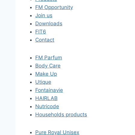
FM Opportunity
Join us
Downloads
FIT6
Contact
FM Parfum
Body Care
Make Up
Utique
Fontainavie
HAIRLAB
Nutricode
Households products
Pure Royal Unisex