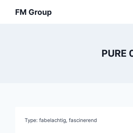
Skip
FM Group
to
content
PURE 0
Type: fabelachtig, fascinerend