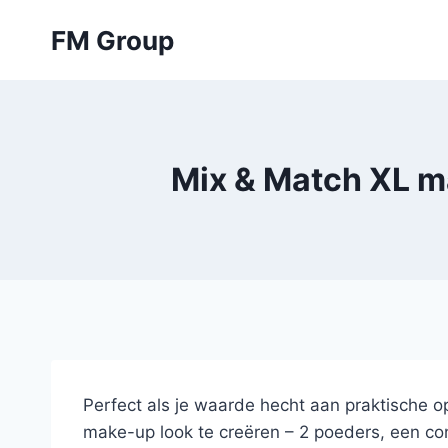
Skip
FM Group
to
content
Mix & Match XL m
Perfect als je waarde hecht aan praktische o
make-up look te creëren – 2 poeders, een co