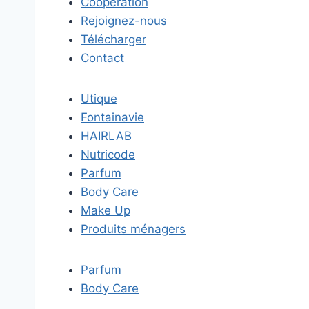
Coopération
Rejoignez-nous
Télécharger
Contact
Utique
Fontainavie
HAIRLAB
Nutricode
Parfum
Body Care
Make Up
Produits ménagers
Parfum
Body Care