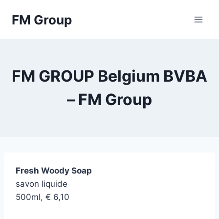
Skip
FM Group
to
content
FM GROUP Belgium BVBA
– FM Group
Fresh Woody Soap
savon liquide
500ml, € 6,10