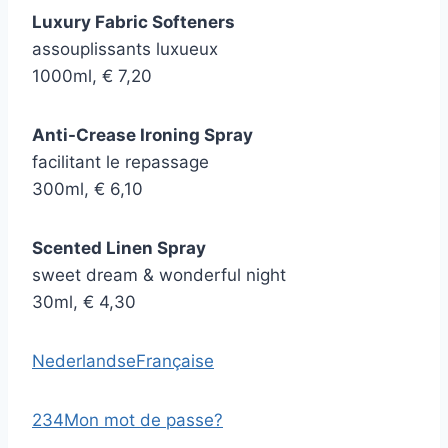
Luxury Fabric Softeners
assouplissants luxueux
1000ml, € 7,20
Anti-Crease Ironing Spray
facilitant le repassage
300ml, € 6,10
Scented Linen Spray
sweet dream & wonderful night
30ml, € 4,30
Nederlandse
Française
2
3
4
Mon mot de passe?