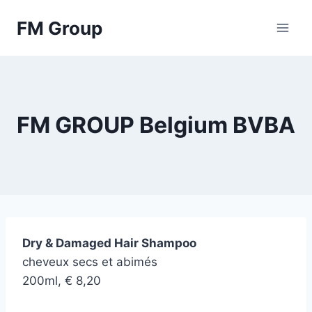
Skip
FM Group
to
content
FM GROUP Belgium BVBA
Dry & Damaged Hair Shampoo
cheveux secs et abimés
200ml, € 8,20