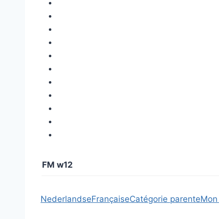
FM w12
Nederlandse
Française
Catégorie parente
Mon 