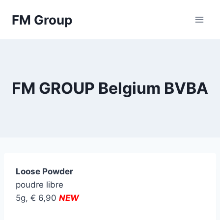
Skip
FM Group
to
content
FM GROUP Belgium BVBA
Loose Powder
poudre libre
5g, € 6,90
NEW