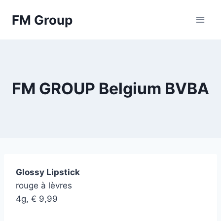
Skip
FM Group
to
content
FM GROUP Belgium BVBA
Glossy Lipstick
rouge à lèvres
4g, € 9,99