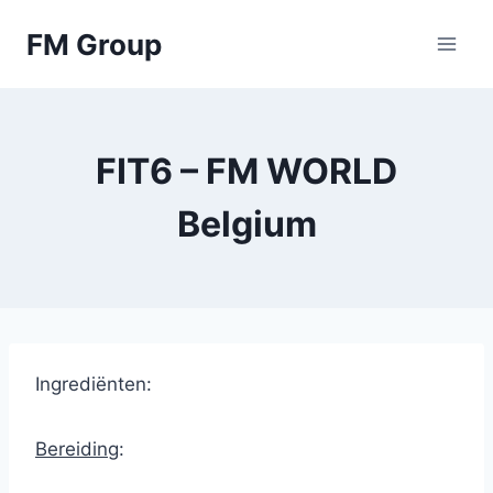
Skip
FM Group
to
content
FIT6 – FM WORLD
Belgium
Ingrediënten
:
Bereiding
: