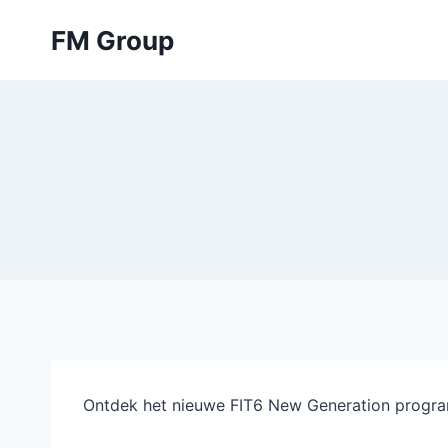
Skip
FM Group
to
content
Ontdek het nieuwe FIT6 New Generation prog