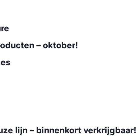
ure
oducten – oktober!
ies
e lijn – binnenkort verkrijgbaar