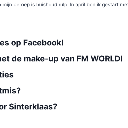
en mijn beroep is huishoudhulp. In april ben ik gestart m
kes op Facebook!
met de make-up van FM WORLD!
ties
stmis?
oor Sinterklaas?