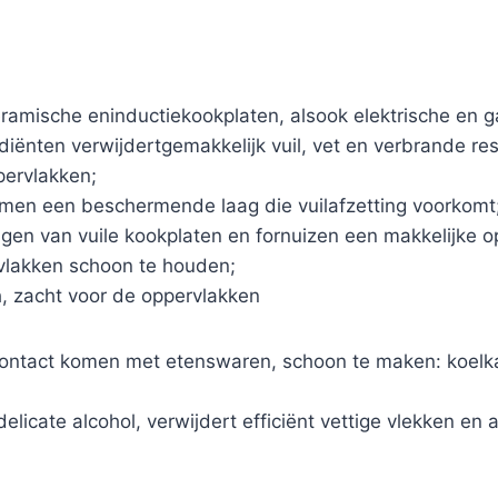
 keramische eninductiekookplaten, alsook elektrische en 
iënten verwijdertgemakkelijk vuil, vet en verbrande res
ppervlakken;
rmen een beschermende laag die vuilafzetting voorkomt
igen van vuile kookplaten en fornuizen een makkelijke op
ervlakken schoon te houden;
h, zacht voor de oppervlakken
contact komen met etenswaren, schoon te maken: koelk
licate alcohol, verwijdert efficiënt vettige vlekken en 