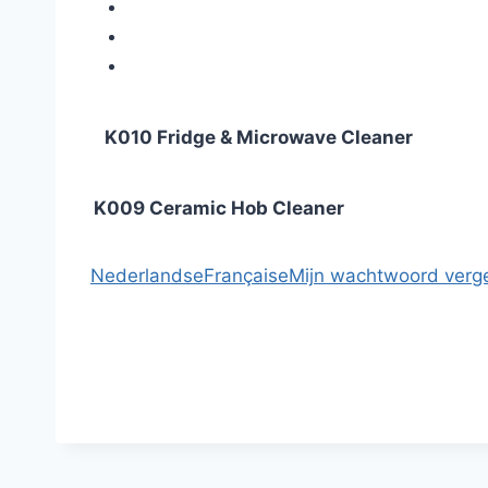
K010 Fridge & Microwave Cleaner
K009 Ceramic Hob Cleaner
Nederlandse
Française
Mijn wachtwoord verg