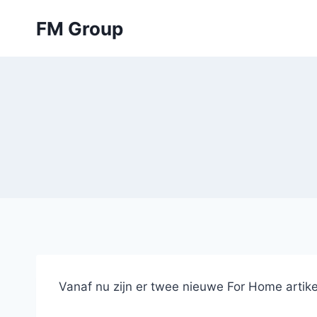
Skip
FM Group
to
content
Vanaf nu zijn er twee nieuwe For Home artik