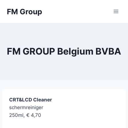
Skip
FM Group
to
content
FM GROUP Belgium BVBA
CRT&LCD Cleaner
schermreiniger
250ml, € 4,70