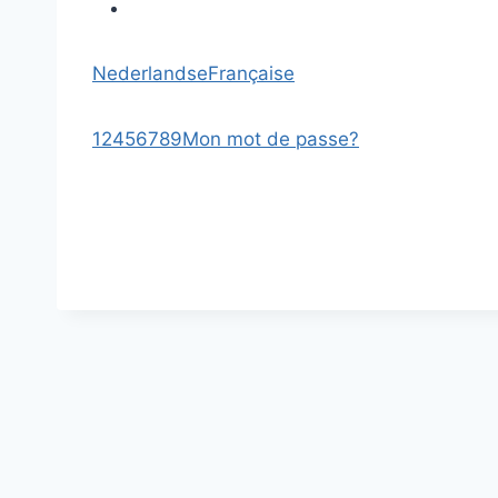
Nederlandse
Française
1
2
4
5
6
7
8
9
Mon mot de passe?