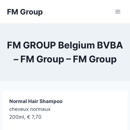
Skip
FM Group
to
content
FM GROUP Belgium BVBA
– FM Group – FM Group
Normal Hair Shampoo
cheveux normaux
200ml, € 7,70