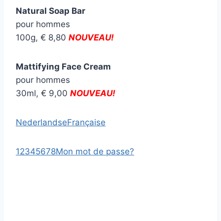
Natural Soap Bar
pour hommes
100g, € 8,80
NOUVEAU!
Mattifying Face Cream
pour hommes
30ml, € 9,00
NOUVEAU!
Nederlandse
Française
1
2
3
4
5
6
7
8
Mon mot de passe?