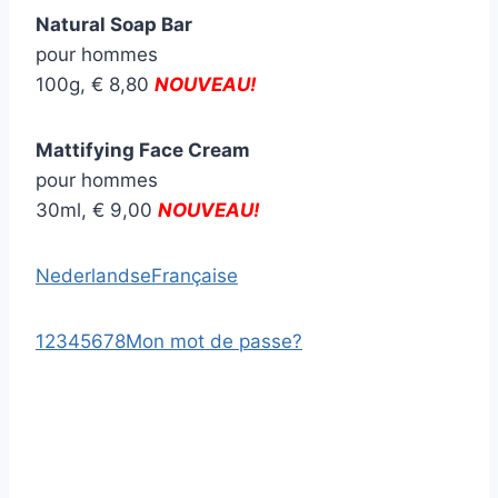
Natural Soap Bar
pour hommes
100g, € 8,80
NOUVEAU!
Mattifying Face Cream
pour hommes
30ml, € 9,00
NOUVEAU!
Nederlandse
Française
1
2
3
4
5
6
7
8
Mon mot de passe?