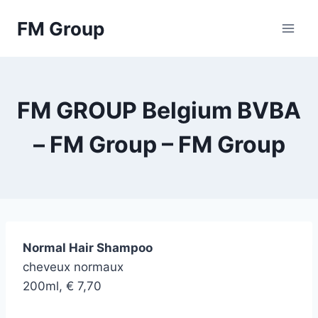
Skip
FM Group
to
content
FM GROUP Belgium BVBA
– FM Group – FM Group
Normal Hair Shampoo
cheveux normaux
200ml, € 7,70