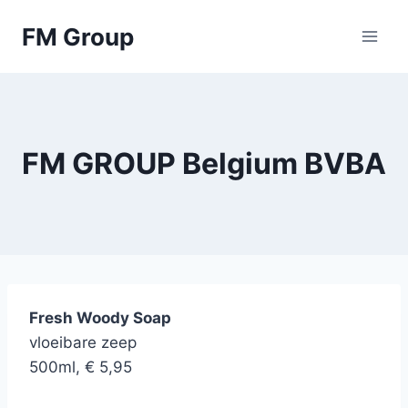
Skip
FM Group
to
content
FM GROUP Belgium BVBA
Fresh Woody Soap
vloeibare zeep
500ml, € 5,95